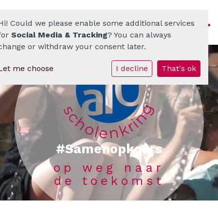
Hi! Could we please enable some additional services
for
Social Media & Tracking
? You can always
change or withdraw your consent later.
Let me choose
I decline
That's ok
Homepage
ATO-scholenkring
Ons onderwijs
Onze scholen
#Samenopkoers
op weg naar
Werken bij
de toekomst
Documenten • Praktisch