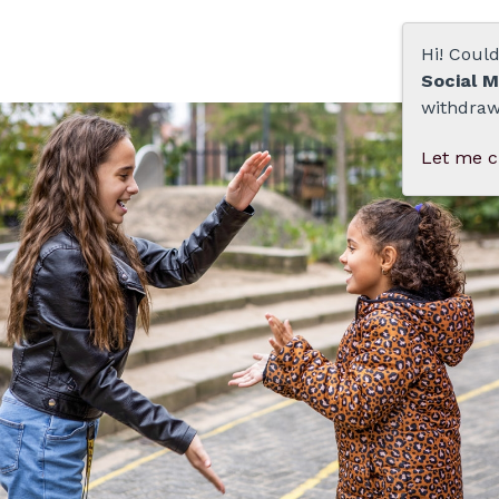
Hi! Coul
Social M
withdraw
Let me 