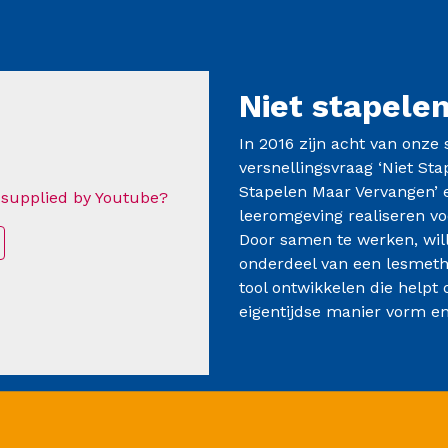
Niet stapele
In 2016 zijn acht van onze
versnellingsvraag ‘Niet St
Stapelen Maar Vervangen’ 
 supplied by
Youtube
?
leeromgeving realiseren vo
Door samen te werken, wil
onderdeel van een lesmeth
tool ontwikkelen die help
eigentijdse manier vorm en