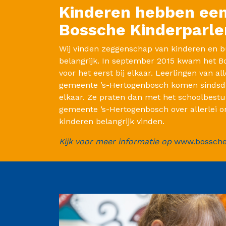
Kinderen hebben een
Bossche Kinderparl
Wij vinden zeggenschap van kinderen en 
belangrijk. In september 2015 kwam het 
voor het eerst bij elkaar. Leerlingen van al
gemeente ’s-Hertogenbosch komen sindsdie
elkaar. Ze praten dan met het schoolbest
gemeente ’s-Hertogenbosch over allerlei 
kinderen belangrijk vinden.
Kijk voor meer informatie op
www.bossche