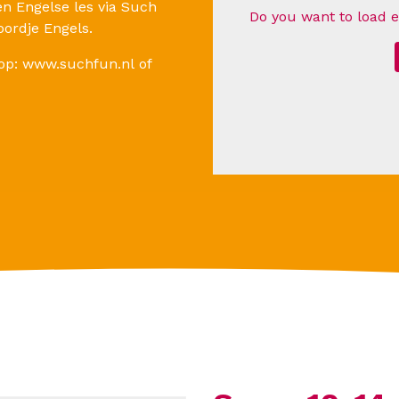
en Engelse les via Such
Do you want to load 
oordje Engels.
 op:
www.suchfun.nl
of