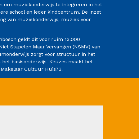
en om muziekonderwijs te integreren in het
ere school en ieder kindcentrum. De inzet
ing van muziekonderwijs, muziek voor
nbosch geldt dit voor ruim 13.000
Niet Stapelen Maar Vervangen (NSMV) van
monderwijs zorgt voor structuur in het
n het basisonderwijs. Keuzes maakt het
 Makelaar Cultuur Huis73.