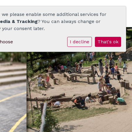
d we please enable some additional services for
edia & Tracking
? You can always change or
 your consent later.
choose
I decline
That's ok