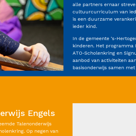
alle partners ernaar strev
cultuurcurriculum van ied
is een duurzame veranker
ieder kind.
In de gemeente ‘s-Hertoge
kinderen. Het programma 
ATO-Scholenkring en Signu
aanbod van activiteiten aa
basisonderwijs samen met
erwijs Engels
reemde Talenonderwijs
holenkring. Op negen van