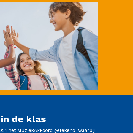
in de klas
2021 het MuziekAkkoord getekend, waarbij