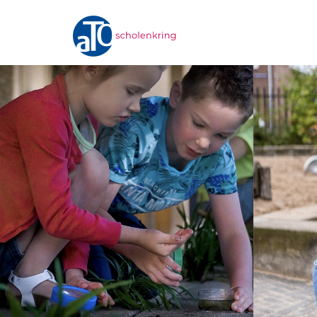
Homepage
ATO-scholenkring
Ons onderwijs
Onze scholen
Werken bij
Documenten • Praktisch