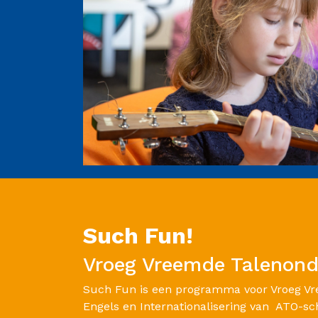
Such Fun!
Vroeg Vreemde Talenond
Such Fun is een programma voor Vroeg V
Engels en Internationalisering van ATO-sc