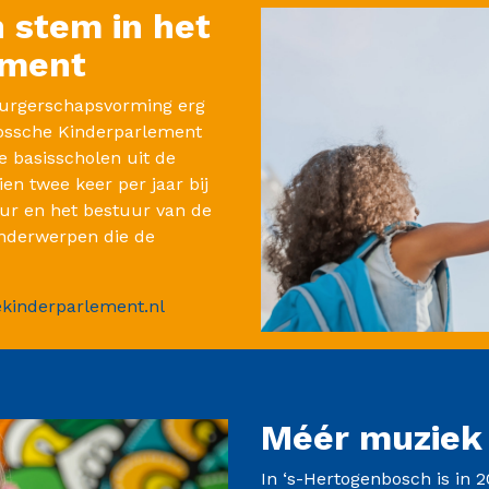
 stem in het
ement
burgerschapsvorming erg
Bossche Kinderparlement
le basisscholen uit de
n twee keer per jaar bij
uur en het bestuur van de
onderwerpen die de
kinderparlement.nl
Méér muziek 
In ‘s-Hertogenbosch is in 