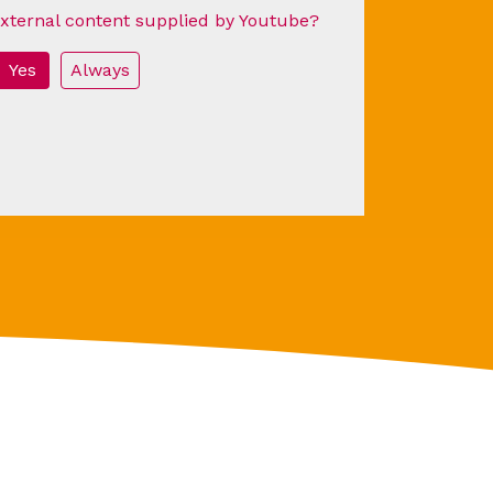
external content supplied by
Youtube
?
Yes
Always